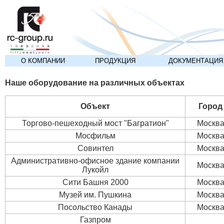
О КОМПАНИИ
ПРОДУКЦИЯ
ДОКУМЕНТАЦИЯ
Наше оборудование на различных объектах
Объект
Город
Торгово-пешеходный мост "Багратион"
Москв
Мосфильм
Москв
Совинтел
Москв
Административно-офисное здание компании
Москв
Лукойл
Сити Башня 2000
Москв
Музей им. Пушкина
Москв
Посольство Канады
Москв
Газпром