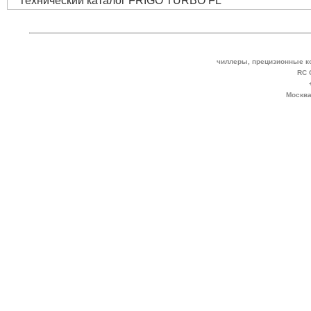
Технический каталог FRIGO TURBO FL
чиллеры, прецизионные к
RC 
Москва